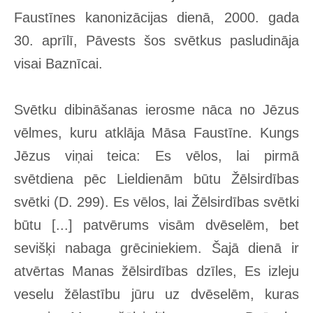
Faustīnes kanonizācijas dienā, 2000. gada
30. aprīlī, Pāvests šos svētkus pasludināja
visai Baznīcai.
Svētku dibināšanas ierosme nāca no Jēzus
vēlmes, kuru atklāja Māsa Faustīne. Kungs
Jēzus viņai teica: Es vēlos, lai pirmā
svētdiena pēc Lieldienām būtu Žēlsirdības
svētki (D. 299). Es vēlos, lai Žēlsirdības svētki
būtu [...] patvērums visām dvēselēm, bet
sevišķi nabaga grēciniekiem. Šajā dienā ir
atvērtas Manas žēlsirdības dzīles, Es izleju
veselu žēlastību jūru uz dvēselēm, kuras