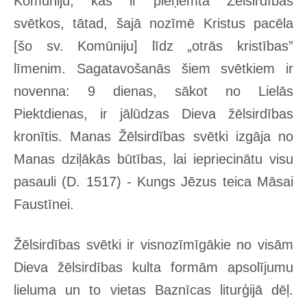
Komūniju, kas ir pieņemta Žēlsirdības
svētkos, tātad, šajā nozīmē Kristus pacēla
[šo sv. Komūniju] līdz „otrās kristības”
līmenim. Sagatavošanās šiem svētkiem ir
novenna: 9 dienas, sākot no Lielās
Piektdienas, ir jālūdzas Dieva žēlsirdības
kronītis. Manas Žēlsirdības svētki izgāja no
Manas dziļākās būtības, lai iepriecinātu visu
pasauli (D. 1517) - Kungs Jēzus teica Māsai
Faustīnei.
Žēlsirdības svētki ir visnozīmīgākie no visām
Dieva žēlsirdības kulta formām apsolījumu
lieluma un to vietas Baznīcas liturģijā dēļ.