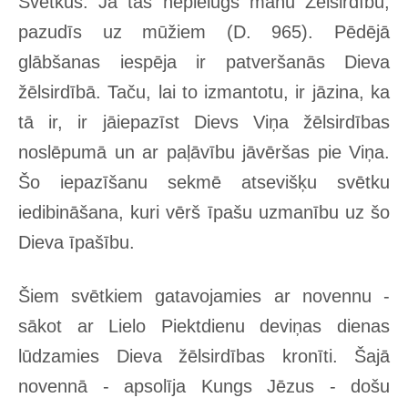
Svētkus. Ja tās nepielūgs manu Žēlsirdību,
pazudīs uz mūžiem (D. 965). Pēdējā
glābšanas iespēja ir patveršanās Dieva
žēlsirdībā. Taču, lai to izmantotu, ir jāzina, ka
tā ir, ir jāiepazīst Dievs Viņa žēlsirdības
noslēpumā un ar paļāvību jāvēršas pie Viņa.
Šo iepazīšanu sekmē atsevišķu svētku
iedibināšana, kuri vērš īpašu uzmanību uz šo
Dieva īpašību.
Šiem svētkiem gatavojamies ar novennu -
sākot ar Lielo Piektdienu deviņas dienas
lūdzamies Dieva žēlsirdības kronīti. Šajā
novennā - apsolīja Kungs Jēzus - došu