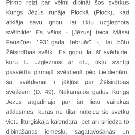
Pirmo reizi par vēlmi dibināt šos svētkus
Kungs Jēzus runāja Plockā (Płock), kad
atklāja savu gribu, lai tiktu uzgleznota
svētbilde: Es vēlos - [Jēzus] teica Māsai
Faustīnei 1931.gada februārī -, lai būtu
Žēlsirdības svētki. Es gribu, lai šī svētbilde,
kuru tu uzgleznosi ar otu, tiktu svinīgi
pasvētīta pirmajā svētdienā pēc Lieldienām;
šai svētdienai ir jākļūst par Žēlsirdības
svētkiem (D. 49). Nākamajos gados Kungs
Jēzus atgādināja par šo lietu vairākās
atklāsmēs, kurās ne tikai noteica šo svētku
vietu liturģiskajā kalendārā, bet arī sniedza to
dibināšanas iemeslu, sagatavošanās un