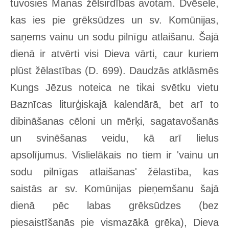
tuvosies Manas žēlsirdības avotam. Dvēsele,
kas ies pie grēksūdzes un sv. Komūnijas,
saņems vainu un sodu pilnīgu atlaišanu. Šajā
dienā ir atvērti visi Dieva vārti, caur kuriem
plūst žēlastības (D. 699). Daudzās atklāsmēs
Kungs Jēzus noteica ne tikai svētku vietu
Baznīcas liturģiskajā kalendārā, bet arī to
dibināšanas cēloni un mērķi, sagatavošanās
un svinēšanas veidu, kā arī lielus
apsolījumus. Vislielākais no tiem ir 'vainu un
sodu pilnīgas atlaišanas' žēlastība, kas
saistās ar sv. Komūnijas pieņemšanu šajā
dienā pēc labas grēksūdzes (bez
piesaistīšanās pie vismazākā grēka), Dieva