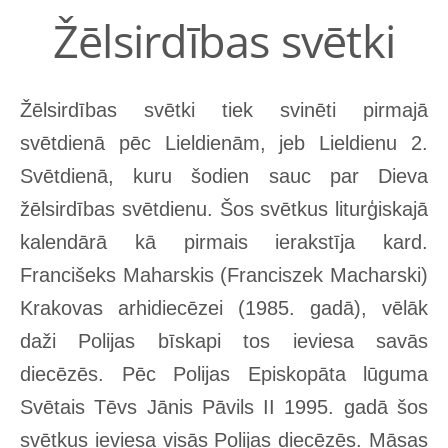
Žēlsirdības svētki
Žēlsirdības svētki tiek svinēti pirmajā
svētdienā pēc Lieldienām, jeb Lieldienu 2.
Svētdienā, kuru šodien sauc par Dieva
žēlsirdības svētdienu. Šos svētkus liturģiskajā
kalendārā kā pirmais ierakstīja kard.
Francišeks Maharskis (Franciszek Macharski)
Krakovas arhidiecēzei (1985. gadā), vēlāk
daži Polijas bīskapi tos ieviesa savās
diecēzēs. Pēc Polijas Episkopāta lūguma
Svētais Tēvs Jānis Pāvils II 1995. gadā šos
svētkus ieviesa visās Polijas diecēzēs. Māsas