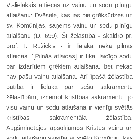
Vislielākais attiecas uz vainu un sodu pilnīgu
atlaišanu: Dvēsele, kas ies pie grēksūdzes un
sv. Komūnijas, saņems vainu un sodu pilnīgu
atlaišanu (D. 699). Šī žēlastība - skaidro pr.
prof. I. Ružickis - ir lielāka nekā pilnas
atlaidas. '[Pilnās atlaidas] ir tikai laicīgo sodu
par izdarītiem grēkiem atlaišana, bet nekad
nav pašu vainu atlaišana. Arī īpašā žēlastība
būtībā ir lielāka par sešu sakramentu
žēlastībām, izņemot kristības sakramentu: jo
visu vainu un sodu atlaišana ir vienīgi svētās
kristības sakramentāla žēlastība.
Augšminētajos apsolījumos Kristus vainu un
sodu atlaišanu saistīja ar svēto Komūniju, kas