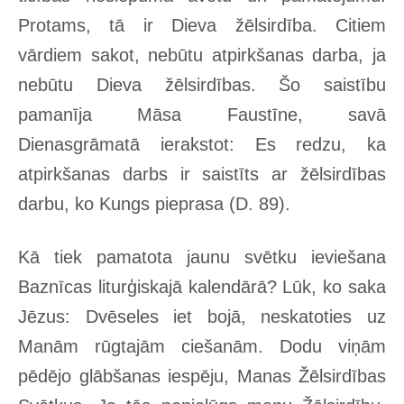
Protams, tā ir Dieva žēlsirdība. Citiem
vārdiem sakot, nebūtu atpirkšanas darba, ja
nebūtu Dieva žēlsirdības. Šo saistību
pamanīja Māsa Faustīne, savā
Dienasgrāmatā ierakstot: Es redzu, ka
atpirkšanas darbs ir saistīts ar žēlsirdības
darbu, ko Kungs pieprasa (D. 89).
Kā tiek pamatota jaunu svētku ieviešana
Baznīcas liturģiskajā kalendārā? Lūk, ko saka
Jēzus: Dvēseles iet bojā, neskatoties uz
Manām rūgtajām ciešanām. Dodu viņām
pēdējo glābšanas iespēju, Manas Žēlsirdības