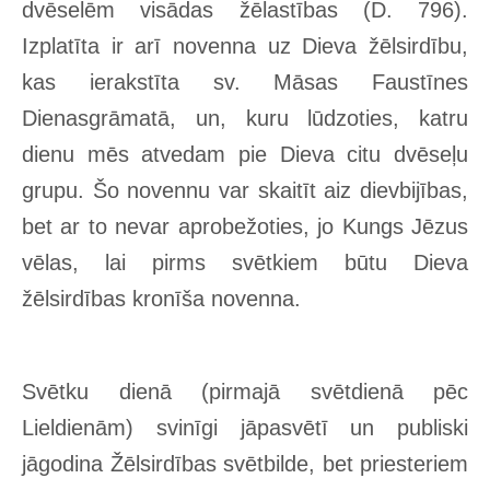
dvēselēm visādas žēlastības (D. 796).
Izplatīta ir arī novenna uz Dieva žēlsirdību,
kas ierakstīta sv. Māsas Faustīnes
Dienasgrāmatā, un, kuru lūdzoties, katru
dienu mēs atvedam pie Dieva citu dvēseļu
grupu. Šo novennu var skaitīt aiz dievbijības,
bet ar to nevar aprobežoties, jo Kungs Jēzus
vēlas, lai pirms svētkiem būtu Dieva
žēlsirdības kronīša novenna.
Svētku dienā (pirmajā svētdienā pēc
Lieldienām) svinīgi jāpasvētī un publiski
jāgodina Žēlsirdības svētbilde, bet priesteriem