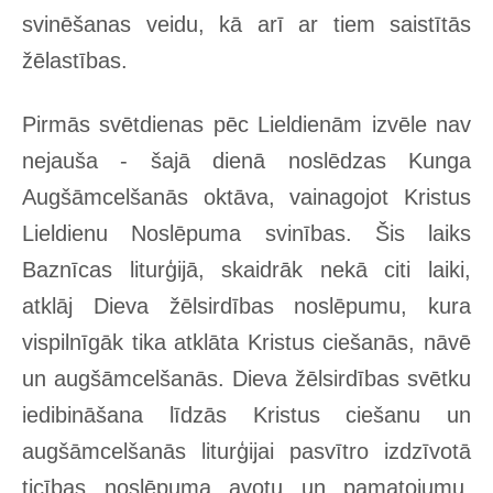
svinēšanas veidu, kā arī ar tiem saistītās
žēlastības.
Pirmās svētdienas pēc Lieldienām izvēle nav
nejauša - šajā dienā noslēdzas Kunga
Augšāmcelšanās oktāva, vainagojot Kristus
Lieldienu Noslēpuma svinības. Šis laiks
Baznīcas liturģijā, skaidrāk nekā citi laiki,
atklāj Dieva žēlsirdības noslēpumu, kura
vispilnīgāk tika atklāta Kristus ciešanās, nāvē
un augšāmcelšanās. Dieva žēlsirdības svētku
iedibināšana līdzās Kristus ciešanu un
augšāmcelšanās liturģijai pasvītro izdzīvotā
ticības noslēpuma avotu un pamatojumu.