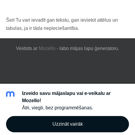
Šeit Tu vari ievadīt gan tekstu, gan ievietot attēlus un
tabulas, ja ir tāda nepieciešamība.
Veidots ar
Mozello
- labo mājas lapu ģeneratoru.
Izveido savu mājaslapu vai e-veikalu ar
Mozello!
Ātri, viegli, bez programmēšanas.
Uzzināt vairāk