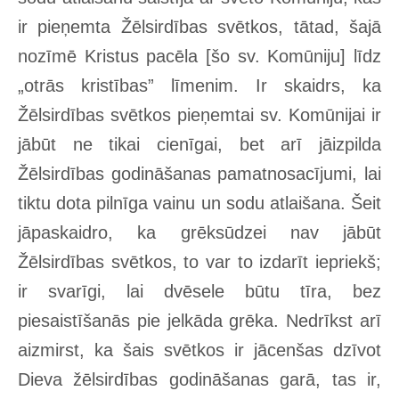
ir pieņemta Žēlsirdības svētkos, tātad, šajā
nozīmē Kristus pacēla [šo sv. Komūniju] līdz
„otrās kristības” līmenim. Ir skaidrs, ka
Žēlsirdības svētkos pieņemtai sv. Komūnijai ir
jābūt ne tikai cienīgai, bet arī jāizpilda
Žēlsirdības godināšanas pamatnosacījumi, lai
tiktu dota pilnīga vainu un sodu atlaišana. Šeit
jāpaskaidro, ka grēksūdzei nav jābūt
Žēlsirdības svētkos, to var to izdarīt iepriekš;
ir svarīgi, lai dvēsele būtu tīra, bez
piesaistīšanās pie jelkāda grēka. Nedrīkst arī
aizmirst, ka šais svētkos ir jācenšas dzīvot
Dieva žēlsirdības godināšanas garā, tas ir,