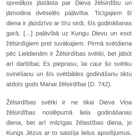
sprediķos jāstāsta par Dieva žēlsirdību un
jāmodina dvēselēs paļāvība. Ticīgajiem šī
diena ir jāizdzīvo ar tīru sirdi, šīs godināšanas
garā, [...] paļāvībā uz Kungu Dievu un esot
žēlsirdīgiem pret tuvākajiem. Pirmā svētdiena
pēc Lieldienām ir Žēlsirdības svētki, bet jābūt
arī darbībai; Es pieprasu, lai caur šo svētku
svinēšanu un šīs svētbildes godināšanu tiktu
atdots gods Manai žēlsirdībai (D. 742).
Žēlsirdības svētki ir ne tikai Dieva Viņa
žēlsirdības noslēpumā liela godināšanas
diena, bet arī milzīgas žēlastības diena, jo
Kungs Jēzus ar to saistīja lielus apsolījumus.