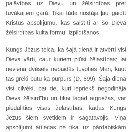
paļāvības uz Dievu un žēlsirdības pret
tuvākajiem garā. Tikai tāda nostāja ļauj gaidīt
Kristus apsolījumu, kas saistīti ar šo Dieva
žēlsirdības kulta formu, izpildīšanos.
Kungs Jēzus teica, ka šajā dienā ir atvērti visi
Dieva vārti, caur kuriem plūst žēlastības; lai
neviena dvēsele nebaidās tuvoties Man, kaut
tās grēki būtu kā purpurs (D. 699). Šajā dienā
visi cilvēki, pat tie, kuri iepriekš negodināja
Dieva žēlsirdību un tikai tagad atgriežas, var
piedalīties visās žēlastībās, kādas Kungs
Jēzus šiem svētkiem ir sagatavojis. Viņa
apsolījumi attiecas ne tikai uz pārdabiskām