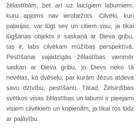
žēlastībām, bet arī uz laicīgiem labumiem,
kuru apjoms nav ierobežots. Cilvēki, kuri
paļaujas, var lūgt sev un citiem visu, ja tikai
lūgšanas objekts ir saskaņā ar Dieva gribu,
tas ir, labs cilvēkam mūžības perspektīvā.
Pestīšanai vajadzīgās žēlastības vienmēr
saskan ar Dieva gribu, jo Dievs neko tā
nevēlas, kā dvēseļu, par kurām Jēzus atdeva
savu dzīvību, pestīšanu. Tātad, Žēlsirdības
svētkos visas žēlastības un labumi ir pieejami
visiem cilvēkiem un kopienām, ja tikai tos lūdz
ar paļāvību.