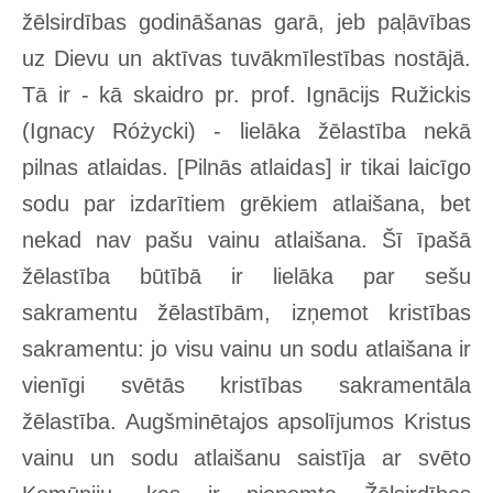
žēlsirdības godināšanas garā, jeb paļāvības
uz Dievu un aktīvas tuvākmīlestības nostājā.
Tā ir - kā skaidro pr. prof. Ignācijs Ružickis
(Ignacy Różycki) - lielāka žēlastība nekā
pilnas atlaidas. [Pilnās atlaidas] ir tikai laicīgo
sodu par izdarītiem grēkiem atlaišana, bet
nekad nav pašu vainu atlaišana. Šī īpašā
žēlastība būtībā ir lielāka par sešu
sakramentu žēlastībām, izņemot kristības
sakramentu: jo visu vainu un sodu atlaišana ir
vienīgi svētās kristības sakramentāla
žēlastība. Augšminētajos apsolījumos Kristus
vainu un sodu atlaišanu saistīja ar svēto