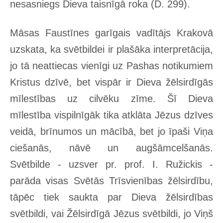
nesasniegs Dieva taisnīgā roka (D. 299).
Māsas Faustīnes garīgais vadītājs Krakovā
uzskata, ka svētbildei ir plašāka interpretācija,
jo tā neattiecas vienīgi uz Pashas notikumiem
Kristus dzīvē, bet vispār ir Dieva žēlsirdīgās
mīlestības uz cilvēku zīme. Šī Dieva
mīlestība vispilnīgāk tika atklāta Jēzus dzīves
veidā, brīnumos un mācībā, bet jo īpaši Viņa
ciešanās, nāvē un augšāmcelšanās.
Svētbilde - uzsver pr. prof. I. Ružickis -
parāda visas Svētās Trīsvienības žēlsirdību,
tāpēc tiek saukta par Dieva žēlsirdības
svētbildi, vai Žēlsirdīgā Jēzus svētbildi, jo Viņš