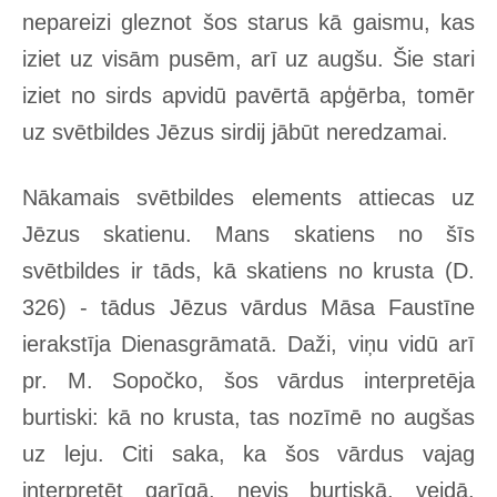
nepareizi gleznot šos starus kā gaismu, kas
iziet uz visām pusēm, arī uz augšu. Šie stari
iziet no sirds apvidū pavērtā apģērba, tomēr
uz svētbildes Jēzus sirdij jābūt neredzamai.
Nākamais svētbildes elements attiecas uz
Jēzus skatienu. Mans skatiens no šīs
svētbildes ir tāds, kā skatiens no krusta (D.
326) - tādus Jēzus vārdus Māsa Faustīne
ierakstīja Dienasgrāmatā. Daži, viņu vidū arī
pr. M. Sopočko, šos vārdus interpretēja
burtiski: kā no krusta, tas nozīmē no augšas
uz leju. Citi saka, ka šos vārdus vajag
interpretēt garīgā, nevis burtiskā, veidā.