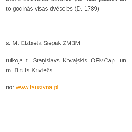
to godinās visas dvēseles (D. 1789).
s. M. Elżbieta Siepak ZMBM
tulkoja t. Staņislavs Kovaļskis OFMCap. un
m. Biruta Krivteža
no:
www.faustyna.pl