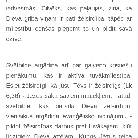
iedvesmās. Cilvēks, kas paļaujas, zina, ka
Dieva griba viņam ir pati žēlsirdība, tāpēc ar
mīlestību cenšas pieņemt to un pildīt savā
dzīvē.
Svētbilde atgādina arī par galveno kristiešu
pienākumu, kas ir aktīva tuvākmīlestība.
Esiet žēlsirdīgi, kā jūsu Tēvs ir žēlsirdīgs (Lk
6,36) - Jēzus saka saviem mācekļiem. Tātad,
svētbilde, kas parāda Dieva žēlsirdību,
vienlaikus atgādina evaņģēlisko aicinājumu -
pildot žēlsirdības darbus pret tuvākajiem, kļūt
līdzīgiem Dieva attēlam. Kungs Jēzus teica