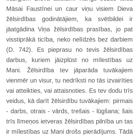
Māsai Faustīnei un caur viņu visiem Dieva
žēlsirdības godinātājiem, ka svētbildei ir
jāatgādina Viņa žēlsirdības prasības, jo pat
visstiprākā ticība, neko nelīdzēs bez darbiem
(D. 742). Es pieprasu no tevis žēlsirdības
darbus, kuriem jāizplūst no mīlestības uz
Mani. Žēlsirdība tev jāparāda tuvākajiem
vienmēr un visur, tu nedrīksti no tās izvairīties
vai atteikties, vai attaisnoties. Es tev dodu trīs
veidus, kā darīt žēlsirdību tuvākajiem: pirmais
- darbs, otrais - vārds, trešais - lūgšana; šais
trīs līmeņos ietveras žēlsirdības pilnība un tas
ir mīlestības uz Mani drošs pierādījums. Tādā