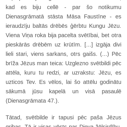
kad es biju cellē - par šo notikumu
Dienasgrāmatā stāsta Māsa Faustīne - es
ieraudzīju baltās drēbēs ģērbtu Kungu Jēzu.
Viena Viņa roka bija pacelta svētībai, bet otra
pieskārās drēbēm uz krūtīm. [...] izgāja divi
lieli stari, viens sarkans, otrs gaišs. (...) Pēc
brīža Jēzus man teica: Uzglezno svētbildi pēc
attēla, kuru tu redzi, ar uzrakstu: Jēzu, es
uzticos Tev. Es vēlos, lai šo attēlu godinātu
sākumā jūsu kapelā un visā pasaulē
(Dienasgrāmata 47.).
Tātad, svētbilde ir tapusi pēc paša Jēzus
gribas. Tā ir visas vēsts par Dieva žēlsirdību,