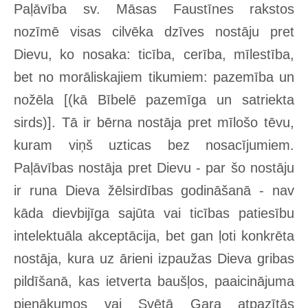
Paļāvība sv. Māsas Faustīnes rakstos
nozīmē visas cilvēka dzīves nostāju pret
Dievu, ko nosaka: ticība, cerība, mīlestība,
bet no morāliskajiem tikumiem: pazemība un
nožēla [(kā Bībelē pazemīga un satriekta
sirds)]. Tā ir bērna nostāja pret mīlošo tēvu,
kuram viņš uzticas bez nosacījumiem.
Paļāvības nostāja pret Dievu - par šo nostāju
ir runa Dieva žēlsirdības godināšanā - nav
kāda dievbijīga sajūta vai ticības patiesību
intelektuāla akceptācija, bet gan ļoti konkrēta
nostāja, kura uz ārieni izpaužas Dieva gribas
pildīšanā, kas ietverta baušļos, paaicinājuma
pienākumos vai Svētā Gara atpazītās