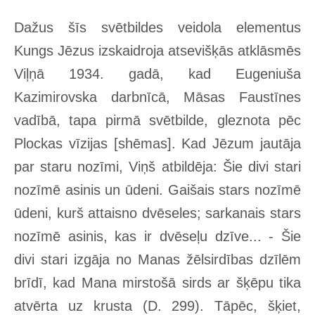
Dažus šīs svētbildes veidola elementus
Kungs Jēzus izskaidroja atsevišķās atklāsmēs
Viļņā 1934. gadā, kad Eugeniuša
Kazimirovska darbnīcā, Māsas Faustīnes
vadībā, tapa pirmā svētbilde, gleznota pēc
Plockas vīzijas [shēmas]. Kad Jēzum jautāja
par staru nozīmi, Viņš atbildēja: Šie divi stari
nozīmē asinis un ūdeni. Gaišais stars nozīmē
ūdeni, kurš attaisno dvēseles; sarkanais stars
nozīmē asinis, kas ir dvēseļu dzīve... - Šie
divi stari izgāja no Manas žēlsirdības dzīlēm
brīdī, kad Mana mirstošā sirds ar šķēpu tika
atvērta uz krusta (D. 299). Tāpēc, šķiet,