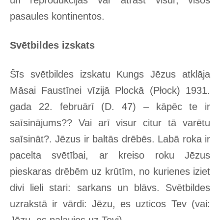
un reprodukcijas var atrast visur, visos
pasaules kontinentos.
Svētbildes izskats
Šīs svētbildes izskatu Kungs Jēzus atklāja
Māsai Faustīnei vīzijā Plockā (Płock) 1931.
gada 22. februārī (D. 47) – kāpēc te ir
saīsinājums?? Vai arī visur citur tā varētu
saīsināt?. Jēzus ir baltās drēbēs. Labā roka ir
pacelta svētībai, ar kreiso roku Jēzus
pieskaras drēbēm uz krūtīm, no kurienes iziet
divi lieli stari: sarkans un blāvs. Svētbildes
uzrakstā ir vārdi: Jēzu, es uzticos Tev (vai:
Jēzu, es paļaujos uz Tevi).