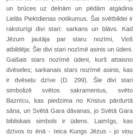
un brūces uz delnām un pēdām atgādina
Lielās Piektdienas notikumus. Šai svētbildei ir
raksturīgi divi stari: sarkans un blāvs. Kad
Jēzum jautāja par staru nozīmi, Viņš
atbildēja: Šie divi stari nozīmē asinis un ūdeni.
Gaišais stars nozīmē ūdeni, kurš attaisno
dvēseles; sarkanais stars nozīmē asinis, kas
ir dvēseļu dzīve (D. 299). Šie divi stari
simbolizē svētos sakramentus, svēto
Baznīcu, kas piedzima no Kristus pārdurtā
sāna, un Svētā Gara dāvanas, jo Svētā Gara
bibliskais simbols ir ūdens. Laimīgs, kas
dzīvos to ēnā - teica Kungs Jēzus - jo viņu