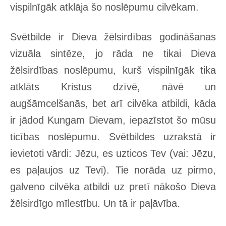
vispilnīgāk atklāja šo noslēpumu cilvēkam.
Svētbilde ir Dieva žēlsirdības godināšanas
vizuāla sintēze, jo rāda ne tikai Dieva
žēlsirdības noslēpumu, kurš vispilnīgāk tika
atklāts Kristus dzīvē, nāvē un
augšāmcelšanās, bet arī cilvēka atbildi, kāda
ir jādod Kungam Dievam, iepazīstot šo mūsu
ticības noslēpumu. Svētbildes uzrakstā ir
ievietoti vārdi: Jēzu, es uzticos Tev (vai: Jēzu,
es paļaujos uz Tevi). Tie norāda uz pirmo,
galveno cilvēka atbildi uz pretī nākošo Dieva
žēlsirdīgo mīlestību. Un tā ir paļāvība.