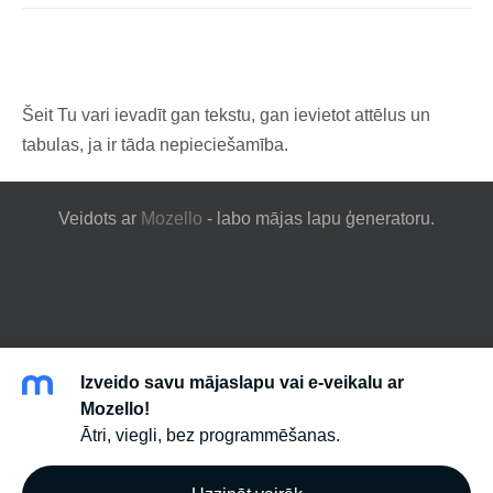
Šeit Tu vari ievadīt gan tekstu, gan ievietot attēlus un
tabulas, ja ir tāda nepieciešamība.
Veidots ar
Mozello
- labo mājas lapu ģeneratoru.
Izveido savu mājaslapu vai e-veikalu ar
Mozello!
Ātri, viegli, bez programmēšanas.