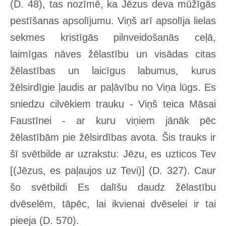
(D. 48), tas nozīmē, ka Jēzus deva mūžīgās
pestīšanas apsolījumu. Viņš arī apsolīja lielas
sekmes kristīgās pilnveidošanās ceļā,
laimīgas nāves žēlastību un visādas citas
žēlastības un laicīgus labumus, kurus
žēlsirdīgie ļaudis ar paļāvību no Viņa lūgs. Es
sniedzu cilvēkiem trauku - Viņš teica Māsai
Faustīnei - ar kuru viņiem jānāk pēc
žēlastībām pie žēlsirdības avota. Šis trauks ir
šī svētbilde ar uzrakstu: Jēzu, es uzticos Tev
[(Jēzus, es paļaujos uz Tevi)] (D. 327). Caur
šo svētbildi Es dalīšu daudz žēlastību
dvēselēm, tāpēc, lai ikvienai dvēselei ir tai
pieeja (D. 570).