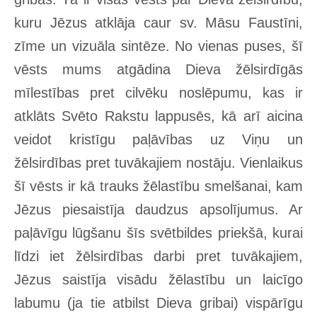
kuru Jēzus atklāja caur sv. Māsu Faustīni,
zīme un vizuāla sintēze. No vienas puses, šī
vēsts mums atgādina Dieva žēlsirdīgās
mīlestības pret cilvēku noslēpumu, kas ir
atklāts Svēto Rakstu lappusēs, kā arī aicina
veidot kristīgu paļāvības uz Viņu un
žēlsirdības pret tuvākajiem nostāju. Vienlaikus
šī vēsts ir kā trauks žēlastību smelšanai, kam
Jēzus piesaistīja daudzus apsolījumus. Ar
paļāvīgu lūgšanu šīs svētbildes priekšā, kurai
līdzi iet žēlsirdības darbi pret tuvākajiem,
Jēzus saistīja visādu žēlastību un laicīgo
labumu (ja tie atbilst Dieva gribai) vispārīgu