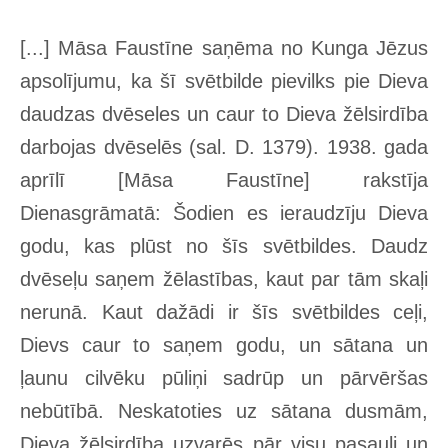
[...] Māsa Faustīne saņēma no Kunga Jēzus
apsolījumu, ka šī svētbilde pievilks pie Dieva
daudzas dvēseles un caur to Dieva žēlsirdība
darbojas dvēselēs (sal. D. 1379). 1938. gada
aprīlī [Māsa Faustīne] rakstīja
Dienasgrāmatā: Šodien es ieraudzīju Dieva
godu, kas plūst no šīs svētbildes. Daudz
dvēseļu saņem žēlastības, kaut par tām skaļi
nerunā. Kaut dažādi ir šīs svētbildes ceļi,
Dievs caur to saņem godu, un sātana un
ļaunu cilvēku pūliņi sadrūp un pārvēršas
nebūtībā. Neskatoties uz sātana dusmām,
Dieva žēlsirdība uzvarēs pār visu pasauli un