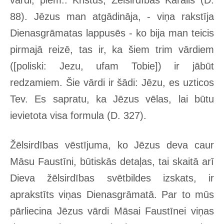
vārdi, piem.: Kristus, Žēlsirdības Karalis (D.
88). Jēzus man atgādināja, - viņa rakstīja
Dienasgrāmatas lappusēs - ko bija man teicis
pirmajā reizē, tas ir, ka šiem trim vārdiem
([poliski: Jezu, ufam Tobie]) ir jābūt
redzamiem. Šie vārdi ir šādi: Jēzu, es uzticos
Tev. Es sapratu, ka Jēzus vēlas, lai būtu
ievietota visa formula (D. 327).
Žēlsirdības vēstījuma, ko Jēzus deva caur
Māsu Faustīni, būtiskās detaļas, tai skaitā arī
Dieva žēlsirdības svētbildes izskats, ir
aprakstīts viņas Dienasgrāmatā. Par to mūs
pārliecina Jēzus vārdi Māsai Faustīnei viņas