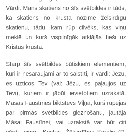
Vārdi: Mans skatiens no šīs svētbildes ir tāds,
kā skatiens no krusta nozīmē žēlsirdīgu
skatienu, tādu, kam rūp cilvēks, kas viņu
meklē un kurš vispilnīgāk atklājās tieši uz
Kristus krusta.
Starp šīs svētbildes būtiskiem elementiem,
kuri ir nesaraujami ar to saistīti, ir vārdi: Jēzu,
es uzticos Tev (vai: Jēzu, es paļaujos uz
Tevi), kuriem ir jābūt ievietotiem uzrakstā.
Māsas Faustīnes biktstēvs Viļņā, kurš rūpējās
par pirmās svētbildes gleznošanu, jautāja
Māsai Faustīnei, vai uzrakstā var būt citi