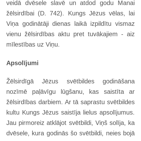
veidā dvēsele slavē un atdod godu Manai
žēlsirdībai (D. 742). Kungs Jēzus vēlas, lai
Viņa godinātāji dienas laikā izpildītu vismaz
vienu žēlsirdības aktu pret tuvākajiem - aiz
mīlestības uz Viņu.
Apsolījumi
Žēlsirdīgā Jēzus svētbildes godināšana
nozīmē paļāvīgu lūgšanu, kas saistīta ar
žēlsirdības darbiem. Ar tā saprastu svētbildes
kultu Kungs Jēzus saistīja lielus apsolījumus.
Jau pirmoreiz atklājot svētbildi, Viņš solīja, ka
dvēsele, kura godinās šo svētbildi, neies bojā