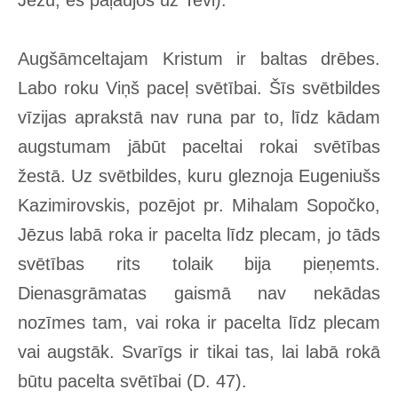
Augšāmceltajam Kristum ir baltas drēbes.
Labo roku Viņš paceļ svētībai. Šīs svētbildes
vīzijas aprakstā nav runa par to, līdz kādam
augstumam jābūt paceltai rokai svētības
žestā. Uz svētbildes, kuru gleznoja Eugeniušs
Kazimirovskis, pozējot pr. Mihalam Sopočko,
Jēzus labā roka ir pacelta līdz plecam, jo tāds
svētības rits tolaik bija pieņemts.
Dienasgrāmatas gaismā nav nekādas
nozīmes tam, vai roka ir pacelta līdz plecam
vai augstāk. Svarīgs ir tikai tas, lai labā rokā
būtu pacelta svētībai (D. 47).