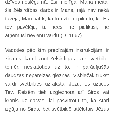
dzīves noslēgumā: Esi mierīga, Mana meita,
šis žēlsirdības darbs ir Mans, tajā nav nekā
tavējā; Man patīk, ka tu uzticīgi pildi to, ko Es
tev pavēlēju, tu neesi ne pielikusi, ne
atņēmusi nevienu vārdu (D. 1667).
Vadoties pēc šīm precīzajām instrukcijām, ir
zināms, kā gleznot Žēlsirdīgā Jēzus svētbildi,
tomēr, neskatoties uz to, ir parādījušās
daudzas nepareizas gleznas. Visbiežāk trūkst
vārdi svētbildes uzrakstā: Jēzu, es uzticos
Tev. Reizēm tiek uzgleznota arī Sirds vai
kronis uz galvas, lai pasvītrotu to, ka stari
izgāja no Sirds, bet svētbildē attēlotais Jēzus