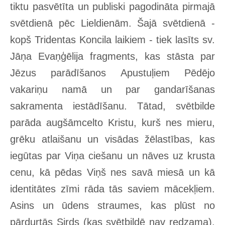
tiktu pasvētīta un publiski pagodināta pirmajā
svētdienā pēc Lieldienām. Šajā svētdienā -
kopš Tridentas Koncila laikiem - tiek lasīts sv.
Jāņa Evaņģēlija fragments, kas stāsta par
Jēzus parādīšanos Apustuļiem Pēdējo
vakariņu namā un par gandarīšanas
sakramenta iestādīšanu. Tātad, svētbilde
parāda augšāmcelto Kristu, kurš nes mieru,
grēku atlaišanu un visādas žēlastības, kas
iegūtas par Viņa ciešanu un nāves uz krusta
cenu, kā pēdas Viņš nes savā miesā un kā
identitātes zīmi rāda tās saviem mācekļiem.
Asins un ūdens straumes, kas plūst no
pārdurtās Sirds (kas svētbildē nav redzama),