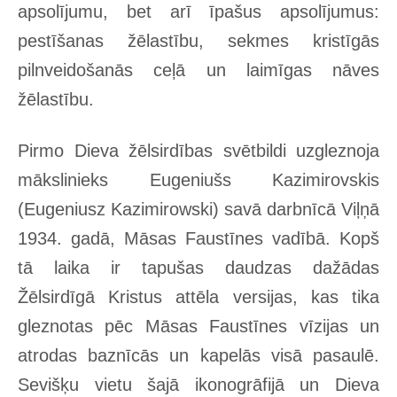
apsolījumu, bet arī īpašus apsolījumus:
pestīšanas žēlastību, sekmes kristīgās
pilnveidošanās ceļā un laimīgas nāves
žēlastību.
Pirmo Dieva žēlsirdības svētbildi uzgleznoja
mākslinieks Eugeniušs Kazimirovskis
(Eugeniusz Kazimirowski) savā darbnīcā Viļņā
1934. gadā, Māsas Faustīnes vadībā. Kopš
tā laika ir tapušas daudzas dažādas
Žēlsirdīgā Kristus attēla versijas, kas tika
gleznotas pēc Māsas Faustīnes vīzijas un
atrodas baznīcās un kapelās visā pasaulē.
Sevišķu vietu šajā ikonogrāfijā un Dieva