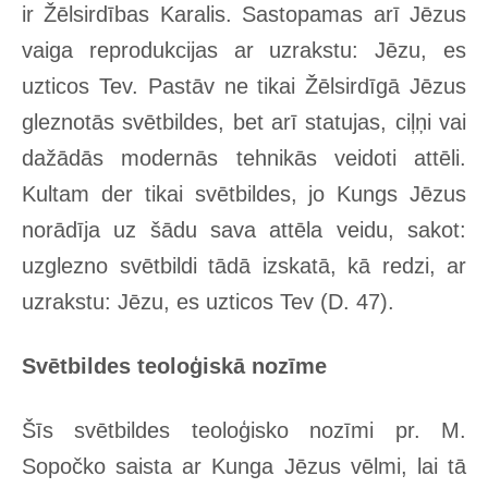
ir Žēlsirdības Karalis. Sastopamas arī Jēzus
vaiga reprodukcijas ar uzrakstu: Jēzu, es
uzticos Tev. Pastāv ne tikai Žēlsirdīgā Jēzus
gleznotās svētbildes, bet arī statujas, ciļņi vai
dažādās modernās tehnikās veidoti attēli.
Kultam der tikai svētbildes, jo Kungs Jēzus
norādīja uz šādu sava attēla veidu, sakot:
uzglezno svētbildi tādā izskatā, kā redzi, ar
uzrakstu: Jēzu, es uzticos Tev (D. 47).
Svētbildes teoloģiskā nozīme
Šīs svētbildes teoloģisko nozīmi pr. M.
Sopočko saista ar Kunga Jēzus vēlmi, lai tā