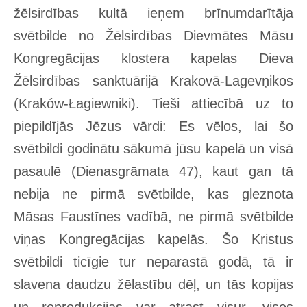
žēlsirdības kultā ieņem brīnumdarītāja
svētbilde no Žēlsirdības Dievmātes Māsu
Kongregācijas klostera kapelas Dieva
Žēlsirdības sanktuārijā Krakovā-Lagevņikos
(Kraków-Łagiewniki). Tieši attiecībā uz to
piepildījās Jēzus vārdi: Es vēlos, lai šo
svētbildi godinātu sākumā jūsu kapelā un visā
pasaulē (Dienasgrāmata 47), kaut gan tā
nebija ne pirmā svētbilde, kas gleznota
Māsas Faustīnes vadībā, ne pirmā svētbilde
viņas Kongregācijas kapelās. Šo Kristus
svētbildi ticīgie tur neparastā godā, tā ir
slavena daudzu žēlastību dēļ, un tās kopijas