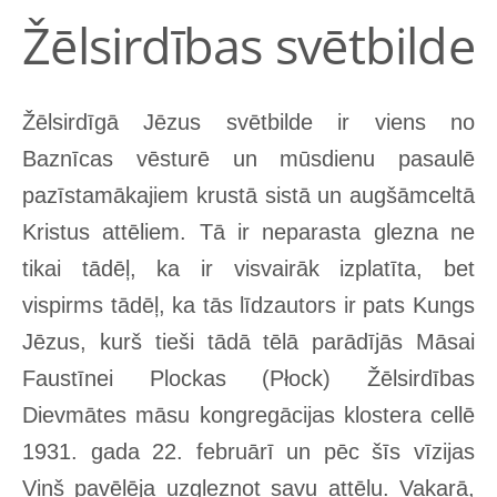
Žēlsirdības svētbilde
Žēlsirdīgā Jēzus svētbilde ir viens no
Baznīcas vēsturē un mūsdienu pasaulē
pazīstamākajiem krustā sistā un augšāmceltā
Kristus attēliem. Tā ir neparasta glezna ne
tikai tādēļ, ka ir visvairāk izplatīta, bet
vispirms tādēļ, ka tās līdzautors ir pats Kungs
Jēzus, kurš tieši tādā tēlā parādījās Māsai
Faustīnei Plockas (Płock) Žēlsirdības
Dievmātes māsu kongregācijas klostera cellē
1931. gada 22. februārī un pēc šīs vīzijas
Viņš pavēlēja uzgleznot savu attēlu. Vakarā,